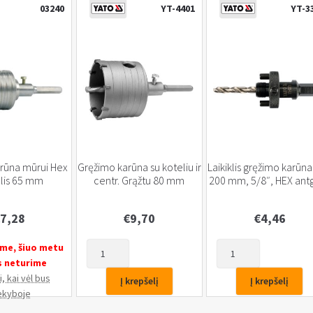
03240
YT-4401
YT-3
rūna mūrui Hex
Gręžimo karūna su koteliu ir
Laikiklis gręžimo karūna
lis 65 mm
centr. Grąžtu 80 mm
200 mm, 5/8″, HEX antg
7,28
€
9,70
€
4,46
produkto
produkto
me, šiuo metu
kiekis:
kiekis:
s neturime
Gręžimo
Laikiklis
, kai vėl bus
Į krepšelį
Į krepšelį
karūna
gręžimo
ekyboje
su
karūnai