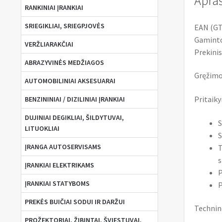
Apra
RANKINIAI ĮRANKIAI
SRIEGIKLIAI, SRIEGPJOVĖS
EAN (GT
Gaminto
VERŽLIARAKČIAI
Prekinis
ABRAZYVINĖS MEDŽIAGOS
Gręžimo 
AUTOMOBILINIAI AKSESUARAI
Pritaik
BENZININIAI / DIZILINIAI ĮRANKIAI
DUJINIAI DEGIKLIAI, ŠILDYTUVAI,
S
LITUOKLIAI
S
ĮRANGA AUTOSERVISAMS
T
s
ĮRANKIAI ELEKTRIKAMS
P
ĮRANKIAI STATYBOMS
P
PREKĖS BUIČIAI SODUI IR DARŽUI
Technin
PROŽEKTORIAI, ŽIBINTAI, ŠVIESTUVAI,