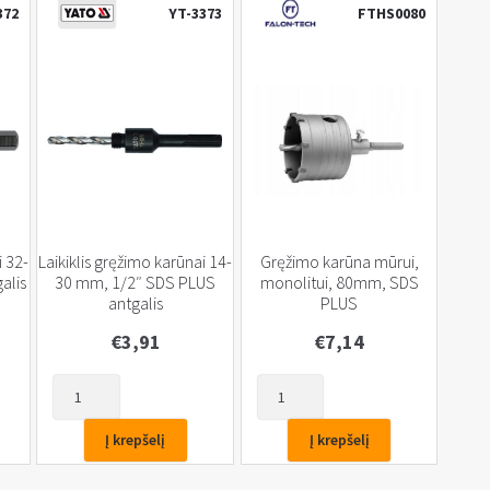
372
YT-3373
FTHS0080
i 32-
Laikiklis gręžimo karūnai 14-
Gręžimo karūna mūrui,
alis
30 mm, 1/2″ SDS PLUS
monolitui, 80mm, SDS
antgalis
PLUS
€
3,91
€
7,14
produkto
produkto
kiekis:
kiekis:
Laikiklis
Gręžimo
Į krepšelį
Į krepšelį
gręžimo
karūna
karūnai
mūrui,