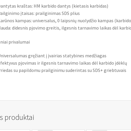
antytas kraštas: HM karbido dantys (kietasis karbidas)
ailginimo įtaisas: prailginimas SDS plius
arūnos kampas: universalus, 0 laipsnių nuolydžio kampas (karbido 
auda: didesnis pjovimo greitis, ilgesnis tarnavimo laikas dėl karbi
niai privalumai
niversalumas gręžiant į įvairias statybines medžiagas
fektyvus pjovimas ir ilgesnis tarnavimo laikas dėl karbido įdėklų
riedas su papildomu prailginimu suderintas su SDS+ griebtuvais
s produktai