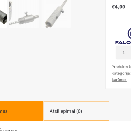
€
4,00
produk
kiekis:
Gręžim
Produkto 
karūna
Kategorija
mūrui
karūnos
SDS
PLUS
30
mm
mas
Atsiliepimai (0)