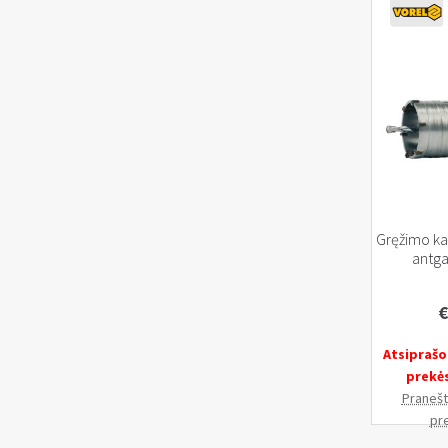
Gręžimo ka
antga
€
Atsiprašo
prekė
Pranešti
pr