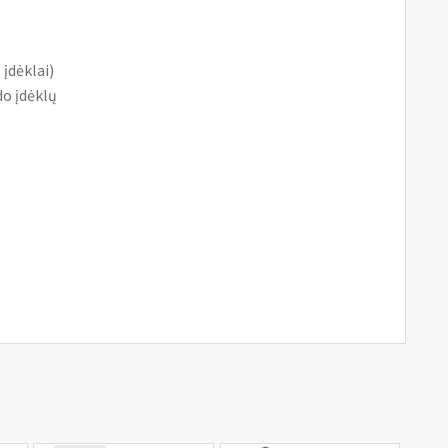
įdėklai)
do įdėklų