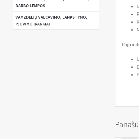
DARBO LEMPOS
D
P
VAMZDELIŲ VALCAVIMO, LANKSTYMO,
K
PJOVIMO ĮRANKIAI
N
Pagrindi
U
E
P
Panašū