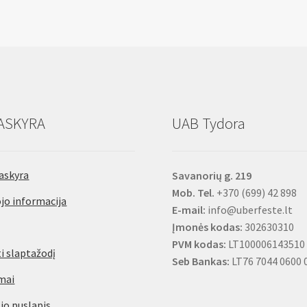
koteliu
32-
ir
200
centr.
mm,
Grąžtu
5/8",
80
HEX
mm
antgalis
ASKYRA
UAB Tydora
askyra
Savanorių g. 219
Mob. Tel.
+370 (699) 42 898
jo informacija
E-mail:
info@uberfeste.lt
Įmonės kodas:
302630310
PVM kodas:
LT100006143510
i slaptažodį
Seb Bankas:
LT76 7044 0600 
mai
io puslapis