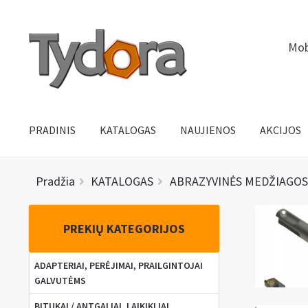
Pereiti
Pereiti
Mob
prie
prie
meniu
turinio
PRADINIS
KATALOGAS
NAUJIENOS
AKCIJOS
Pradžia
KATALOGAS
ABRAZYVINĖS MEDŽIAGOS
PREKIŲ KATEGORIJOS
ADAPTERIAI, PERĖJIMAI, PRAILGINTOJAI
GALVUTĖMS
BITUKAI / ANTGALIAI, LAIKIKLIAI