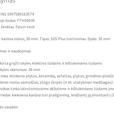
šymas
IN): 5907580163574
jo kodas: FTHS0030
 ženklas: Falon-tech
karūna mūrui, 30 mm. Tipas: SDS Plus tvirtinimas. Dydis: 30 mm
ymas ir naudojimas
kirta gręžti skyles elektros lizdams ir kištukiniams lizdams
kyles skersmuo: 30 mm
inka: klinkerio plytos, keramika, asfaltas, plytos, grindinio plok
lėnio molio vamzdžiai, stogo čerpės (ir kt. statybinės medžiagos)
uikiai tinka skirstomosioms dėžutėms ir kištukiniams lizdams įm
riedai: kiekviena karūna turi prailginimą, leidžiantį ją įmontuoti į
ės savybės