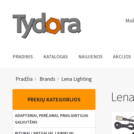
Pereiti
Pereiti
Mob
prie
prie
meniu
turinio
PRADINIS
KATALOGAS
NAUJIENOS
AKCIJOS
Pradžia
Brands
Lena Lighting
Lena
PREKIŲ KATEGORIJOS
ADAPTERIAI, PERĖJIMAI, PRAILGINTOJAI
GALVUTĖMS
BITUKAI / ANTGALIAI, LAIKIKLIAI