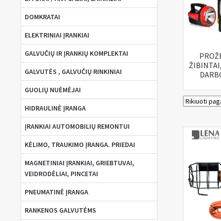
DOMKRATAI
ELEKTRINIAI ĮRANKIAI
GALVUČIŲ IR ĮRANKIŲ KOMPLEKTAI
PROŽE
ŽIBINTAI
GALVUTĖS , GALVUČIŲ RINKINIAI
DARB
GUOLIŲ NUĖMĖJAI
HIDRAULINĖ ĮRANGA
ĮRANKIAI AUTOMOBILIŲ REMONTUI
KĖLIMO, TRAUKIMO ĮRANGA. PRIEDAI
MAGNETINIAI ĮRANKIAI, GRIEBTUVAI,
VEIDRODĖLIAI, PINCETAI
PNEUMATINĖ ĮRANGA
RANKENOS GALVUTĖMS