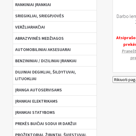
RANKINIAI ĮRANKIAI
SRIEGIKLIAI, SRIEGPJOVĖS
Darbo lem
VERŽLIARAKČIAI
Atsiprašo
ABRAZYVINĖS MEDŽIAGOS
prekė
AUTOMOBILINIAI AKSESUARAI
Pranešti
pr
BENZININIAI / DIZILINIAI ĮRANKIAI
DUJINIAI DEGIKLIAI, ŠILDYTUVAI,
LITUOKLIAI
ĮRANGA AUTOSERVISAMS
ĮRANKIAI ELEKTRIKAMS
ĮRANKIAI STATYBOMS
PREKĖS BUIČIAI SODUI IR DARŽUI
PROŽEKTORIAI, ŽIBINTAI, ŠVIESTUVAI,