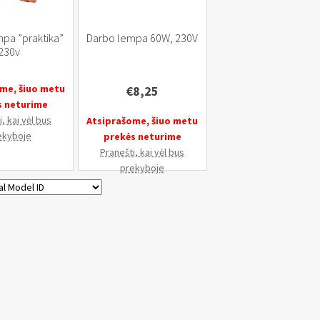
pa ”praktika”
Darbo lempa 60W, 230V
230v
me, šiuo metu
€
8,25
s neturime
, kai vėl bus
Atsiprašome, šiuo metu
ekyboje
prekės neturime
Pranešti, kai vėl bus
prekyboje