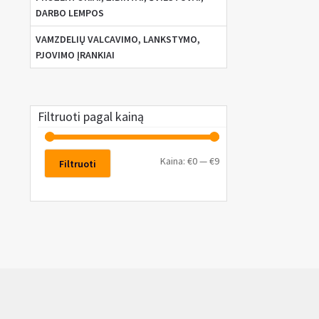
DARBO LEMPOS
VAMZDELIŲ VALCAVIMO, LANKSTYMO,
PJOVIMO ĮRANKIAI
Filtruoti pagal kainą
Kaina:
€0
—
€9
Filtruoti