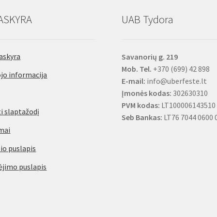
ASKYRA
UAB Tydora
askyra
Savanorių g. 219
Mob. Tel.
+370 (699) 42 898
jo informacija
E-mail:
info@uberfeste.lt
Įmonės kodas:
302630310
PVM kodas:
LT100006143510
i slaptažodį
Seb Bankas:
LT76 7044 0600 
mai
io puslapis
jimo puslapis