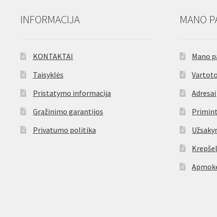
INFORMACIJA
MANO P
KONTAKTAI
Mano p
Taisyklės
Vartoto
Pristatymo informacija
Adresai
Grąžinimo garantijos
Primint
Privatumo politika
Užsaky
Krepšel
Apmokė