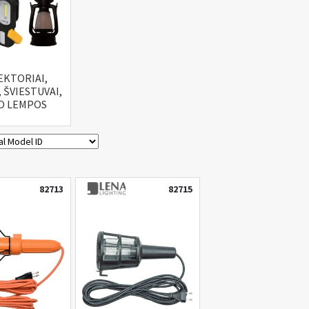
KTORIAI,
, ŠVIESTUVAI,
O LEMPOS
82713
82715