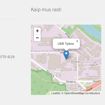
Kaip mus rasti
+
−
×
UAB Tydora
0770 4119
Leaflet
, ©
OpenStreetMap
contributors