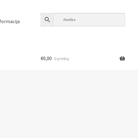
formacija
€
0,00
0 prekių