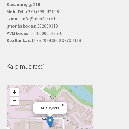
Savanorių g. 219
Mob. Tel.
+370 (699) 42 898
E-mail:
info@uberfeste.lt
Įmonės kodas:
302630310
PVM kodas:
LT100006143510
Seb Bankas:
LT76 7044 0600 0770 4119
Kaip mus rasti
+
−
×
UAB Tydora