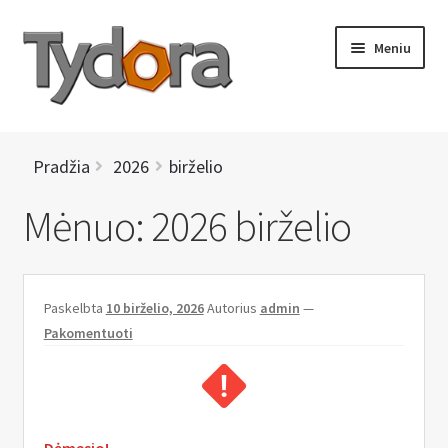
Pereiti
Pereiti
Meniu
prie
prie
meniu
turinio
PRADINIS
Pradžia
2026
birželio
KATALOGAS
Mėnuo:
2026 birželio
NAUJIENOS
AKCIJOS
Paskelbta
10 birželio, 2026
Autorius
admin
—
Pakomentuoti
BRENDAI
I
KONTAKTAI
š
s
Dėmesio!