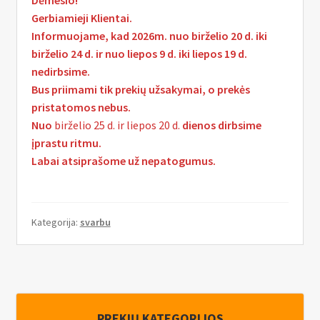
Pristatymo informacija
k
Gerbiamieji Klientai.
l
I
Informuojame, kad 2026m. nuo birželio 20 d. iki
MANO PASKYRA
e
š
birželio 24 d. ir nuo liepos 9 d. iki liepos 19 d.
i
s
nedirbsime.
s
k
Bus priimami tik prekių užsakymai, o prekės
t
l
pristatomos nebus.
i
e
Nuo
birželio 25 d. ir liepos 20 d.
dienos dirbsime
s
i
įprastu ritmu.
u
s
Labai atsiprašome už nepatogumus.
b
t
-
i
m
s
Kategorija:
svarbu
e
u
n
b
u
-
m
e
PREKIŲ KATEGORIJOS