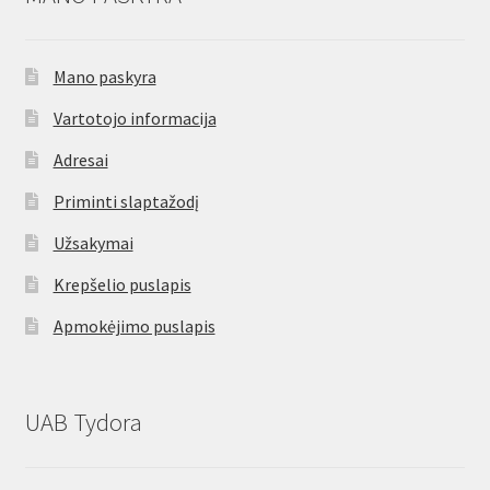
Mano paskyra
Vartotojo informacija
Adresai
Priminti slaptažodį
Užsakymai
Krepšelio puslapis
Apmokėjimo puslapis
UAB Tydora